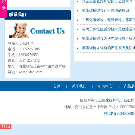
什么是氩弧焊和它的工艺要求？
氩弧焊枪焊接产生焊瘤的原因
联系我们
二氧化碳焊枪，氩弧焊枪，等离子割枪，
等离子割枪氩弧焊机常见故障及
氩弧焊枪焊接方法在现代有了很
联系人：张经理
氩弧焊枪未焊透的产生原因及防
电话：0317-2268185
手机：13930750950
传真：0317-2234372
地址：河北省任丘市中华路力达焊接
网址：www.lidahj.com
首页
|
关于我们
|
新闻中心
|
产品展
版权所有：
二氧化碳焊枪
，
氩弧焊
地址：河北省任丘市中华路 手机：13930750950 
冀ICP备2024078605
51La